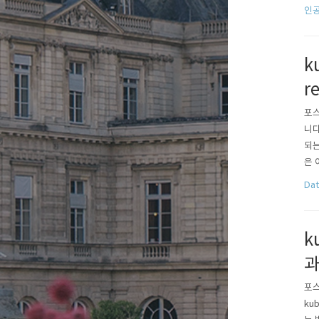
드는
인공
com
k
r
포스
니다
되는
은 
설명
Dat
m/5
k
과
포스
ku