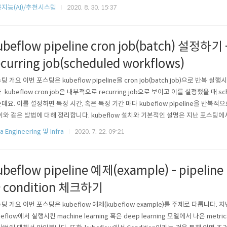
 아래 제 github에 올려두었습니다. (해당 코드는 논문과 100% 일치하지 않음을 말씀드립니
지능(AI)/추천시스템
2020. 8. 30. 15:37
/lsjsj92/recommender_s..
ubeflow pipeline cron job(batch) 설정하기 
ecurring job(scheduled workflows)
팅 개요 이번 포스팅은 kubeflow pipeline을 cron job(batch job)으로 반복
. kubeflow cron job은 내부적으로 recurring job으로 보이고 이를 설정했을 때 sch
데요. 이를 설정하면 특정 시간, 혹은 특정 기간 마다 kubeflow pipeline을 반복
이와 같은 방법에 대해 정리합니다. kubeflow 설치와 기본적인 설명은 지난 포스팅
합니다. 지난 포스팅은 아래 링크이므로 글을 읽다가 잘 모르시겠으면 참고해주세요. https://
a Engineering 및 Infra
2020. 7. 22. 09:21
80 kubeflow 설치하기 - Machin..
ubeflow pipeline 예제(example) - pipelin
 condition 체크하기
팅 개요 이번 포스팅은 kubeflow 예제(kubeflow example)를 주제로 다룹니다
beflow에서 실행시킨 machine learning 혹은 deep learning 모델에서 나온 metrics