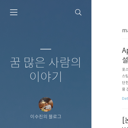
ma
A
꿈 많은 사람의
설
포스
이야기
스팅
단한 
용 간
jsj
Dat
이수진의 블로그
[