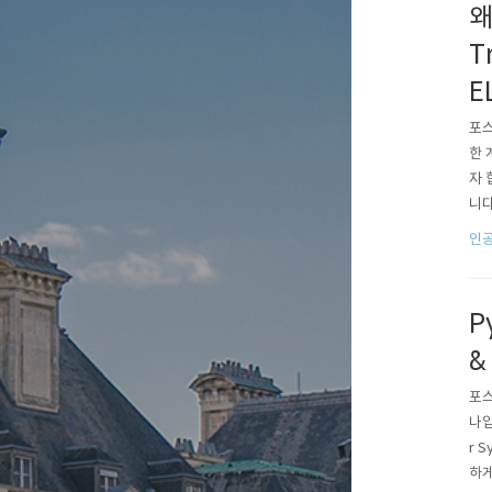
왜
T
E
포스
한 
자 
니다
팅 
인공
그래
P
&
포스
나입
r 
하게