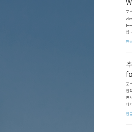
Wh
포스팅
vi
논문
입니
문인
인공
크와
추
f
포스
인적
면서
디 
래와 
인공
st