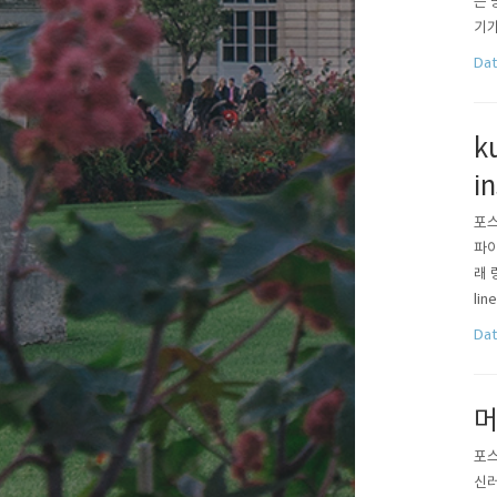
는 
기가
실 분
Dat
with
k
in
포스
파이
래 
li
스팅
Dat
2.
머
포스
신러