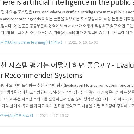
ere is artificial intelligence in the public
 개요 본 포스팅은 How and Where is artificial intelligence in the public sector
ew and research agenda 이라는 논문을 리뷰하는 포스팅입니다. 해당 논문은 
입니다. 이 논문은 공공부문의 영역에서 AI 서비스가 어떻게 적용되고 있고 어떤 트
다. 제 블로그에서 주로 다루는 AI 기술(AI tech)에 대한 알고리즘이나 트랜드에 대
데 개인적으로는 수업들으면서 재밌게 읽었던 논문이어서 간단하게 리뷰를 남겨보려고 
지능(AI)/machine learning(머신러닝)
2021. 5. 10. 16:08
 같습니다. www.sciencedirect.com/s..
천 시스템 평가는 어떻게 하면 좋을까? - Evaluati
or Recommender Systems
팅 개요 이번 포스팅은 추천 시스템 평가(Evaluation Metrics for recommender 
인' 생각을 정리한 포스팅입니다. '추천 시스템 평가는 어떻게 하면 좋을까?' 이 부분
 그리고 추천 시스템 스터디를 진행하면서 정말 많이 생각했었습니다. 그래서 제가 리
마지막 날에 이 주제를 가지고 제가 발표를 했었고 그 내용을 이번 포스팅에 정리해보고
같습니다. towardsdatascience.com/an-exhaustive-list-of-methods-to-ev
지능(AI)/추천시스템
2021. 1. 17. 15:32
ems-a70c05e121de medium.com/@cfpine..