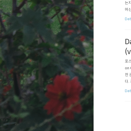
는지
머신
르겠
Dat
이 
D
(
포스
on
전 
다.
하려
Dat
아래와