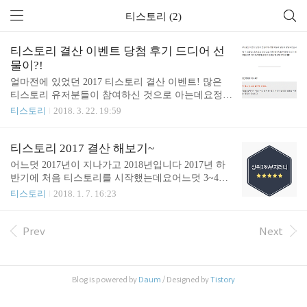
티스토리 (2)
티스토리 결산 이벤트 당첨 후기 드디어 선
물이?!
얼마전에 있었던 2017 티스토리 결산 이벤트! 많은
티스토리 유저분들이 참여하신 것으로 아는데요정~
~말 운이 좋게도 ㅎㅎ 결산 이벤트에 당첨 되었었습
티스토리
2018. 3. 22. 19:59
니다~ 그래서 선물을 받게 되었었어요 ㅎㅎ 위와 같
이 당첨자들에게는 개별 알림이 왔었답니다 ㅎㅎ그
래서 배송지를 입력했었죠!그렇게 해서 어제 21일날
티스토리 2017 결산 해보기~
드디어 왔습니다!선물이~ 뭔가 딱 봐도 티스토리 스
어느덧 2017년이 지나가고 2018년입니다 2017년 하
티커!ㅋㅋㅋㅋㅋ기대되는데요! 이렇게 아기자기한
반기에 처음 티스토리를 시작했는데요어느덧 3~4개
스티커가 왔습니다!막 움직이면 방향에 따라 동물이
월 째 블로그를 꾸준히 하고 있네요 ㅎㅎ 마침 티스
티스토리
2018. 1. 7. 16:23
나오고 글자가 나오고 그래요 ㅎㅎ 디자인 너무 이쁘
토리 2017 결산을 하길래 저도 해봤습니다 ㅎㅎ 먼저
네요노트북에 붙일겁니다! 그리고 티스토리하면 역
제 블로그에 대한 평가네요 오.. 그런가요?? 상위 1%
시 이 주황색 T 모양이죠~주황주황 티스토리 스티커
부지런??왜짘ㅋㅋㅋㅋㅋ 4개월차 블로그 ㅠㅠ얼마
Prev
Next
입니다얘는 어디다 붙이면 이쁠지 고민좀 해봐야겠
되지 않았습니다4년차 블로그로 성장할 때까지! 저
어요~ 그리고 대망의 메인!티스토리 노트와 펜입니
의 대부분의 주제는 IT 인터넷입니다 ㅎㅎ맛집, 여행
다~ 펜은 까매서 잘 안보..
도 꽤나 있지만요 ㅎㅎ 저 6개 태그가 전부 IT 인터넷
Blog is powered by
Daum
/ Designed by
Tistory
입니다.이렇게 보니까 글을 꽤나 많이 올렸네요..공
부할 때마다 정리해서 올렸는데 ㅎㅎ 맛집도 있구요